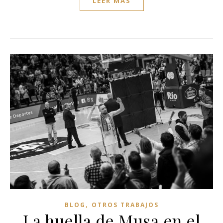
LEER MÁS
,
BLOG
OTROS TRABAJOS
La huella de Musa en el