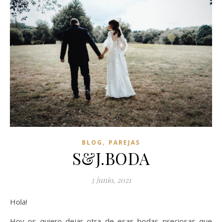
,
BLOG
PAREJAS
S&J.BODA
3 junio, 2021
Hola!
Hoy os quiero dejar otra de esas bodas preciosas que