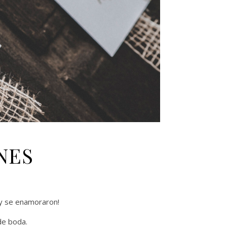
NES
 y se enamoraron!
de boda.